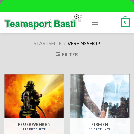
Skip
to
content
0
STARTSEITE
/
VEREINSSHOP
FILTER
FEUERWEHREN
FIRMEN
145 PRODUKTE
42 PRODUKTE