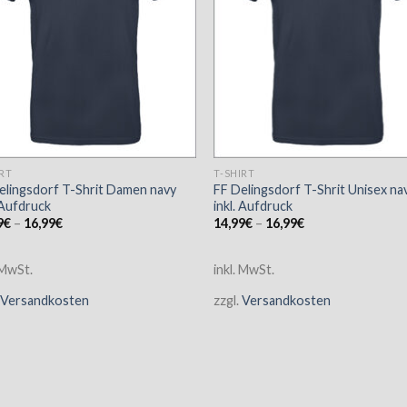
IRT
T-SHIRT
elingsdorf T-Shrit Damen navy
FF Delingsdorf T-Shrit Unisex na
 Aufdruck
inkl. Aufdruck
9
€
–
16,99
€
14,99
€
–
16,99
€
 MwSt.
inkl. MwSt.
Versandkosten
zzgl.
Versandkosten