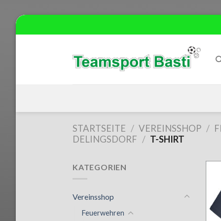
Skip
to
content
STARTSEITE
/
VEREINSSHOP
/
F
DELINGSDORF
/
T-SHIRT
KATEGORIEN
Vereinsshop
Feuerwehren