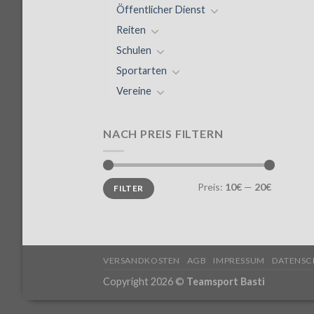
Öffentlicher Dienst
Reiten
Schulen
Sportarten
Vereine
NACH PREIS FILTERN
Preis:
10€
—
20€
FILTER
VERSANDKOSTEN
AGB
IMPRESSUM
DATENSC
Copyright 2026 ©
Teamsport Basti