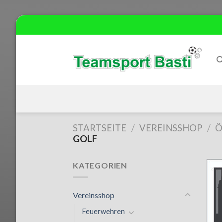
Skip
to
content
STARTSEITE
/
VEREINSSHOP
/
Ö
GOLF
KATEGORIEN
Vereinsshop
Feuerwehren