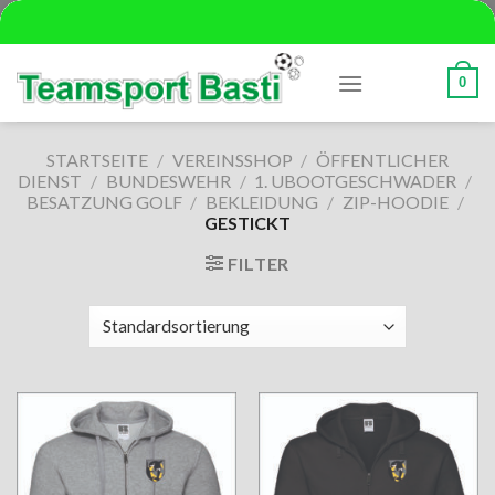
Skip
to
content
0
STARTSEITE
/
VEREINSSHOP
/
ÖFFENTLICHER
DIENST
/
BUNDESWEHR
/
1. UBOOTGESCHWADER
/
BESATZUNG GOLF
/
BEKLEIDUNG
/
ZIP-HOODIE
/
GESTICKT
FILTER