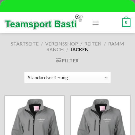
Skip
to
content
0
STARTSEITE
/
VEREINSSHOP
/
REITEN
/
RAMM
RANCH
/
JACKEN
FILTER