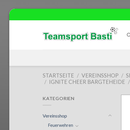
Skip
to
content
STARTSEITE
/
VEREINSSHOP
/
S
/
IGNITE CHEER BARGTEHEIDE
/
KATEGORIEN
Vereinsshop
Feuerwehren