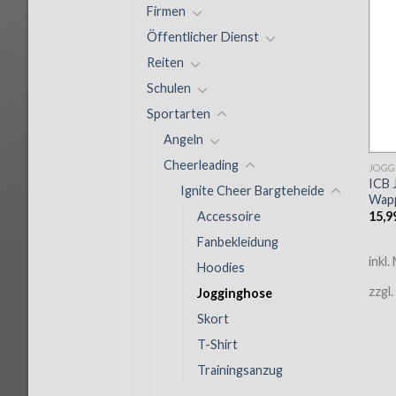
Firmen
Öffentlicher Dienst
Reiten
Schulen
Sportarten
Angeln
Cheerleading
JOGG
ICB 
Ignite Cheer Bargteheide
Wap
15,9
Accessoire
Fanbekleidung
inkl.
Hoodies
zzgl.
Jogginghose
Skort
T-Shirt
Trainingsanzug