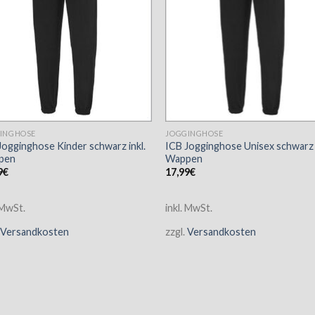
INGHOSE
JOGGINGHOSE
Jogginghose Kinder schwarz inkl.
ICB Jogginghose Unisex schwarz i
pen
Wappen
9
€
17,99
€
 MwSt.
inkl. MwSt.
Versandkosten
zzgl.
Versandkosten