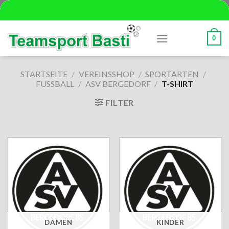
Skip
to
content
0
STARTSEITE
/
VEREINSSHOP
/
SPORTARTEN
/
FUSSBALL
/
ASV BERGEDORF
/
T-SHIRT
FILTER
DAMEN
KINDER