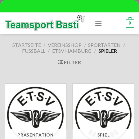
Skip
to
content
0
STARTSEITE
/
VEREINSSHOP
/
SPORTARTEN
/
FUSSBALL
/
ETSV HAMBURG
/
SPIELER
FILTER
PRÄSENTATION
SPIEL