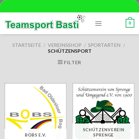
Skip
to
content
0
STARTSEITE
/
VEREINSSHOP
/
SPORTARTEN
/
SCHÜTZENSPORT
FILTER
SCHÜTZENVEREIN
BOBS E.V.
SPRENGE