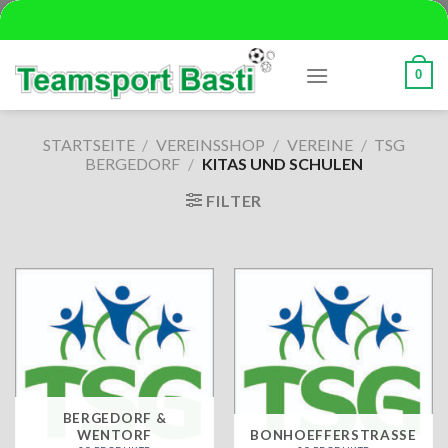
Skip
to
content
0
STARTSEITE
/
VEREINSSHOP
/
VEREINE
/
TSG
BERGEDORF
/
KITAS UND SCHULEN
FILTER
BERGEDORF &
WENTORF
BONHOEFFERSTRASSE