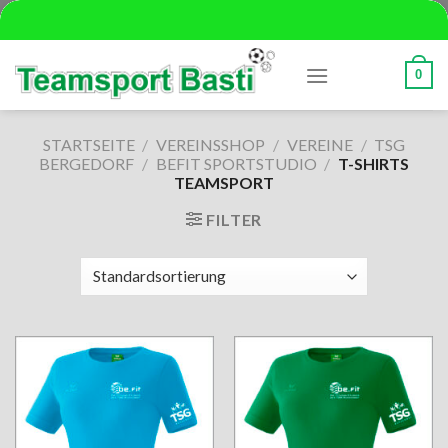
Skip
to
content
0
STARTSEITE
/
VEREINSSHOP
/
VEREINE
/
TSG
BERGEDORF
/
BEFIT SPORTSTUDIO
/
T-SHIRTS
TEAMSPORT
FILTER