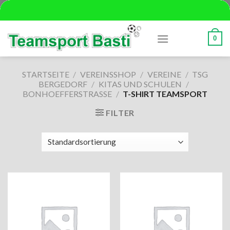
Skip
to
content
0
STARTSEITE
/
VEREINSSHOP
/
VEREINE
/
TSG
BERGEDORF
/
KITAS UND SCHULEN
/
BONHOEFFERSTRASSE
/
T-SHIRT TEAMSPORT
FILTER