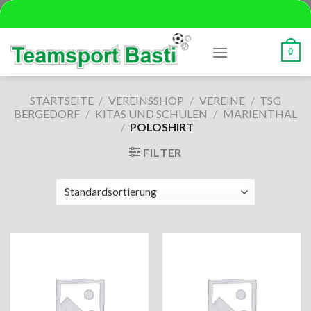
Skip
to
content
0
STARTSEITE
/
VEREINSSHOP
/
VEREINE
/
TSG
BERGEDORF
/
KITAS UND SCHULEN
/
MARIENTHAL
/
POLOSHIRT
FILTER