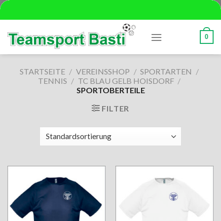
Skip
to
content
0
STARTSEITE
/
VEREINSSHOP
/
SPORTARTEN
/
TENNIS
/
TC BLAU GELB HOISDORF
/
SPORTOBERTEILE
FILTER