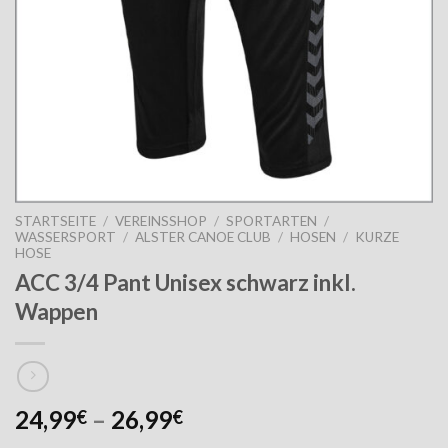
STARTSEITE
/
VEREINSSHOP
/
SPORTARTEN
/
WASSERSPORT
/
ALSTER CANOE CLUB
/
HOSEN
/
KURZE
HOSE
ACC 3/4 Pant Unisex schwarz inkl.
Wappen
24,99
–
26,99
€
€