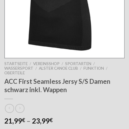
STARTSEITE
/
VEREINSSHOP
/
SPORTARTEN
/
WASSERSPORT
/
ALSTER CANOE CLUB
/
FUNKTION
/
OBERTEILE
ACC First Seamless Jersy S/S Damen
schwarz inkl. Wappen
21,99
–
23,99
€
€