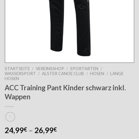
STARTSEITE
/
VEREINSSHOP
/
SPORTARTEN
/
WASSERSPORT
/
ALSTER CANOE CLUB
/
HOSEN
/
LANGE
HOSEN
ACC Training Pant Kinder schwarz inkl.
Wappen
24,99
–
26,99
€
€