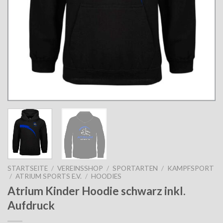
STARTSEITE
/
VEREINSSHOP
/
SPORTARTEN
/
KAMPFSPORT
/
ATRIUM SPORTS E.V.
/
HOODIES
Atrium Kinder Hoodie schwarz inkl.
Aufdruck