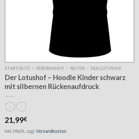
STARTSEITE
/
VEREINSSHOP
/
REITEN
/
DER LOTUSHOF
Der Lotushof – Hoodie Kinder schwarz
mit silbernen Rückenaufdruck
21,99
€
inkl. MwSt.
zzgl.
Versandkosten