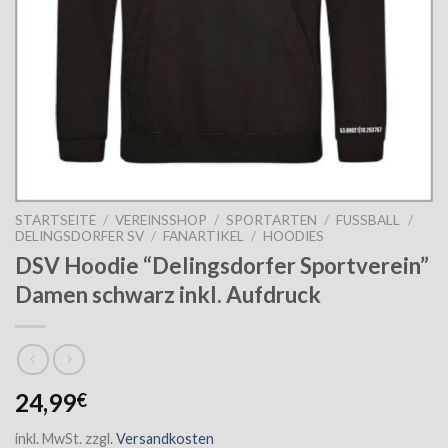
STARTSEITE
/
VEREINSSHOP
/
SPORTARTEN
/
FUSSBALL
/
DELINGSDORFER SV
/
FANARTIKEL
/
HOODIES
DSV Hoodie “Delingsdorfer Sportverein”
Damen schwarz inkl. Aufdruck
24,99
€
inkl. MwSt.
zzgl.
Versandkosten