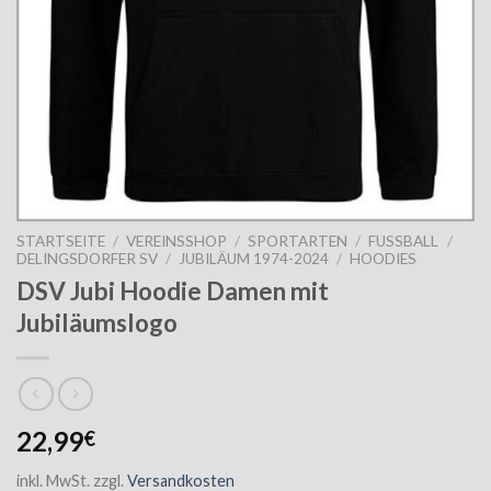
STARTSEITE
/
VEREINSSHOP
/
SPORTARTEN
/
FUSSBALL
/
DELINGSDORFER SV
/
JUBILÄUM 1974-2024
/
HOODIES
DSV Jubi Hoodie Damen mit
Jubiläumslogo
22,99
€
inkl. MwSt.
zzgl.
Versandkosten