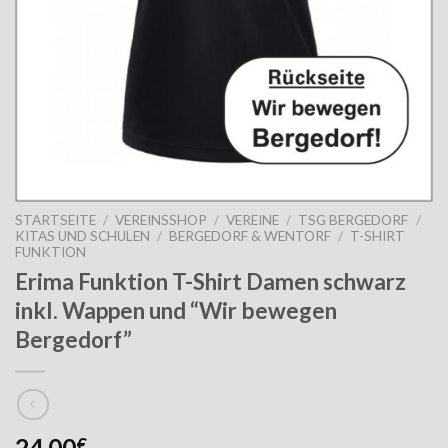
STARTSEITE
/
VEREINSSHOP
/
VEREINE
/
TSG BERGEDORF
/
KITAS UND SCHULEN
/
BERGEDORF & WENTORF
/
T-SHIRT
FUNKTION
Erima Funktion T-Shirt Damen schwarz
inkl. Wappen und “Wir bewegen
Bergedorf”
24,00
€