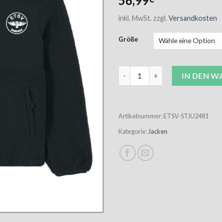
56,99
inkl. MwSt.
zzgl.
Versandkosten
Größe
ETSV Sherpajacke Unisex schw
IN DEN 
Artikelnummer:
ETSV-STJU2481
Kategorie:
Jacken