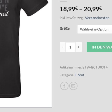
18,99
–
20,99
€
€
inkl. MwSt.
zzgl.
Versandkosten
Größe
ETSV T-Shirt "Meine Heimat" U
IN DEN 
Artikelnummer:
ETSV-BCTU03T4
Kategorie:
T-Shirt