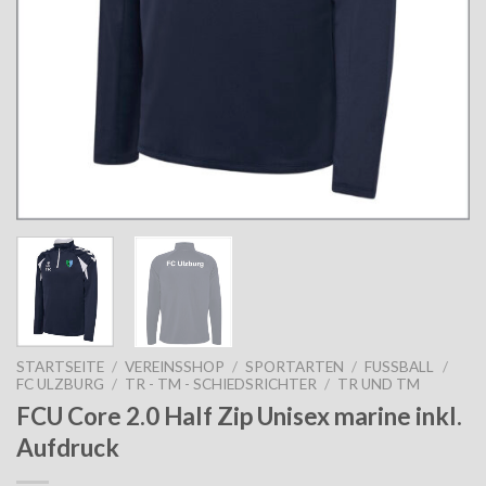
STARTSEITE
/
VEREINSSHOP
/
SPORTARTEN
/
FUSSBALL
/
FC ULZBURG
/
TR - TM - SCHIEDSRICHTER
/
TR UND TM
FCU Core 2.0 Half Zip Unisex marine inkl.
Aufdruck