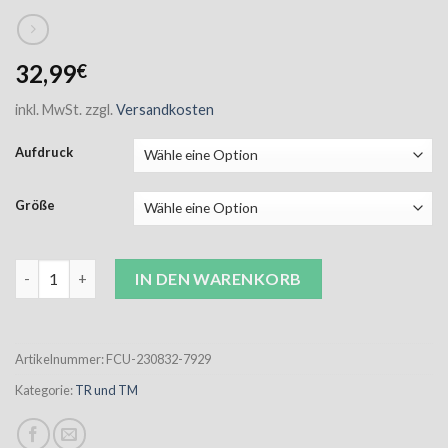
32,99
€
inkl. MwSt.
zzgl.
Versandkosten
Aufdruck
Größe
FCU Core 2.0 Half Zip Unisex marine inkl. Aufdruck Menge
IN DEN WARENKORB
Artikelnummer:
FCU-230832-7929
Kategorie:
TR und TM