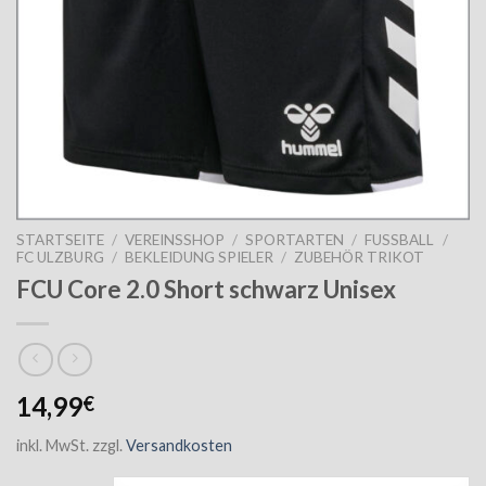
STARTSEITE
/
VEREINSSHOP
/
SPORTARTEN
/
FUSSBALL
/
FC ULZBURG
/
BEKLEIDUNG SPIELER
/
ZUBEHÖR TRIKOT
FCU Core 2.0 Short schwarz Unisex
14,99
€
inkl. MwSt.
zzgl.
Versandkosten