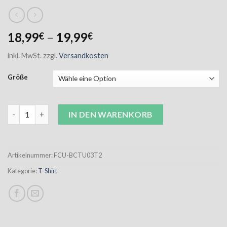
18,99
–
19,99
€
€
inkl. MwSt.
zzgl.
Versandkosten
Größe
FCU Fan T-Shirt royalblau Unisex inkl. Aufdruck Menge
IN DEN WARENKORB
Artikelnummer:
FCU-BCTU03T2
Kategorie:
T-Shirt