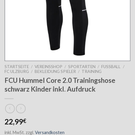
STARTSEITE
/
VEREINSSHOP
/
SPORTARTEN
/
FUSSBALL
/
FC ULZBURG
/
BEKLEIDUNG SPIELER
/
TRAINING
FCU Hummel Core 2.0 Trainingshose
schwarz Kinder inkl. Aufdruck
22,99
€
inkl. MwSt.
zzgl.
Versandkosten