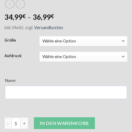
34,99
–
36,99
€
€
inkl. MwSt.
zzgl.
Versandkosten
Größe
Aufdruck
Name
FF Sprenge Kapuzenhoodie Unisex navy inkl. Aufdruck Menge
IN DEN WARENKORB