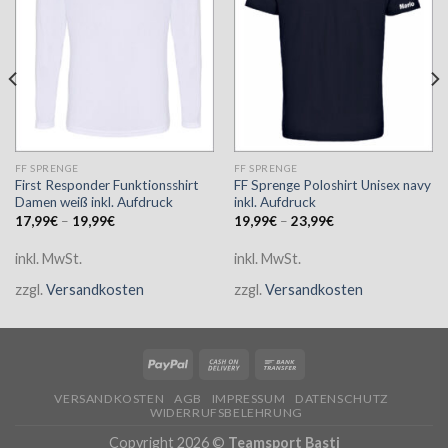
FF SPRENGE
FF SPRENGE
First Responder Funktionsshirt
FF Sprenge Poloshirt Unisex navy
Damen weiß inkl. Aufdruck
inkl. Aufdruck
17,99
€
–
19,99
€
19,99
€
–
23,99
€
inkl. MwSt.
inkl. MwSt.
zzgl.
Versandkosten
zzgl.
Versandkosten
VERSANDKOSTEN
AGB
IMPRESSUM
DATENSCHUTZ
WIDERRUFSBELEHRUNG
Copyright 2026 ©
Teamsport Basti