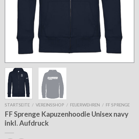
STARTSEITE
/
VEREINSSHOP
/
FEUERWEHREN
/
FF SPRENGE
FF Sprenge Kapuzenhoodie Unisex navy
inkl. Aufdruck