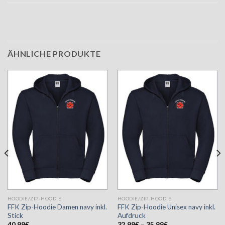
ÄHNLICHE PRODUKTE
HOODIE/ZIP-HOODIE
HOODIE/ZIP-HOODIE
FFK Zip-Hoodie Damen navy inkl.
FFK Zip-Hoodie Unisex navy inkl.
Stick
Aufdruck
40,99
€
32,99
€
–
35,99
€