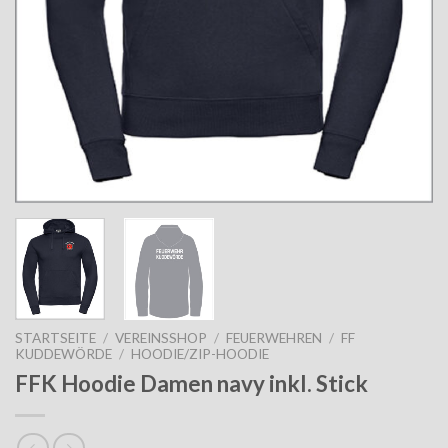
STARTSEITE
/
VEREINSSHOP
/
FEUERWEHREN
/
FF
KUDDEWÖRDE
/
HOODIE/ZIP-HOODIE
FFK Hoodie Damen navy inkl. Stick