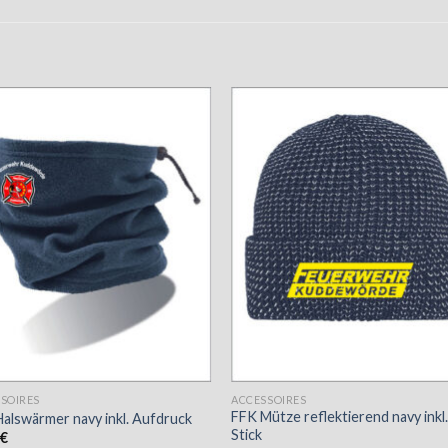
SOIRES
ACCESSOIRES
FFK Mütze reflektierend navy inkl
alswärmer navy inkl. Aufdruck
Stick
9
€