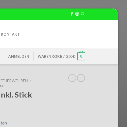
KONTAKT
0
ANMELDEN
WARENKORB /
0,00
€
FEUERWEHREN
/
ES
nkl. Stick
sten