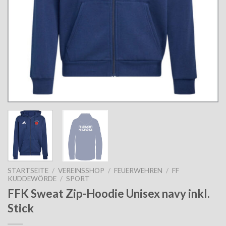
STARTSEITE
/
VEREINSSHOP
/
FEUERWEHREN
/
FF
KUDDEWÖRDE
/
SPORT
FFK Sweat Zip-Hoodie Unisex navy inkl.
Stick