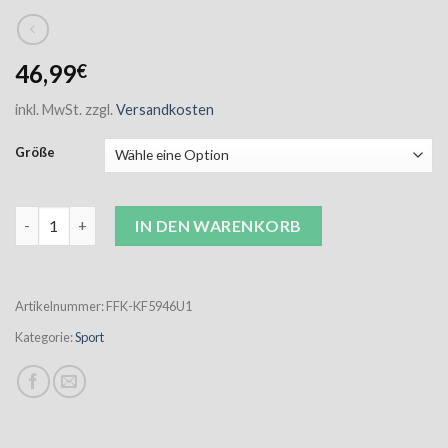
46,99
€
inkl. MwSt.
zzgl.
Versandkosten
Größe
FFK Sweat Zip-Hoodie Unisex navy inkl. Stick Menge
IN DEN WARENKORB
Artikelnummer:
FFK-KF5946U1
Kategorie:
Sport