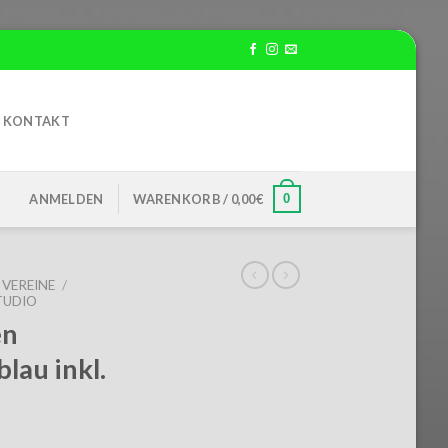
KONTAKT
0
ANMELDEN
WARENKORB /
0,00
€
VEREINE
/
TUDIO
en
lau inkl.