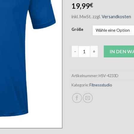
19,99
€
inkl. MwSt.
zzgl.
Versandkosten
Größe
HSV Trikot Damen "INKRAFT" r
IN DEN 
Artikelnummer:
HSV-4233D
Kategorie:
Fitnessstudio