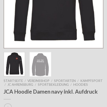
STARTSEITE
/
VEREINSSHOP
/
SPORTARTEN
/
KAMPFSPORT
/
JC AHRENSBURG
/
SPORTBEKLEIDUNG
/
HOODIES
JCA Hoodie Damen navy inkl. Aufdruck