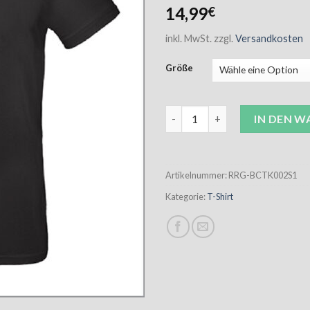
14,99
€
inkl. MwSt.
zzgl.
Versandkosten
Größe
Ramm Ranch T-Shirt Kinder sc
IN DEN 
Artikelnummer:
RRG-BCTK002S1
Kategorie:
T-Shirt