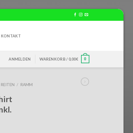
KONTAKT
0
ANMELDEN
WARENKORB /
0,00
€
REITEN
/
RAMM
irt
nkl.