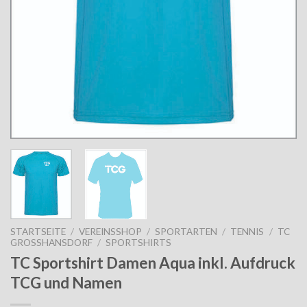
STARTSEITE
/
VEREINSSHOP
/
SPORTARTEN
/
TENNIS
/
TC
GROSSHANSDORF
/
SPORTSHIRTS
TC Sportshirt Damen Aqua inkl. Aufdruck
TCG und Namen