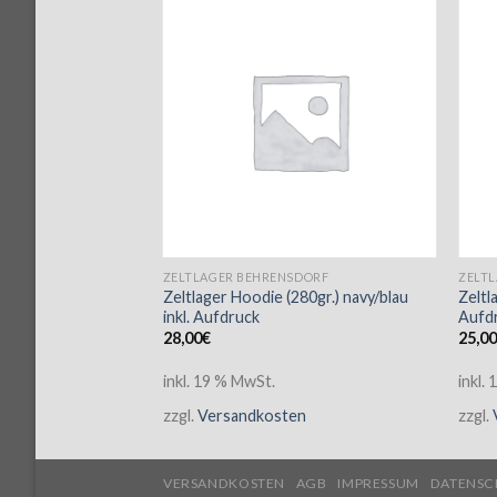
SDORF
ZELTLAGER BEHRENSDORF
ZELT
cke Heavy (330gr.)
Zeltlager Hoodie (280gr.) navy/blau
Zeltl
inkl. Aufdruck
Aufd
28,00
€
25,0
inkl. 19 % MwSt.
inkl.
en
zzgl.
Versandkosten
zzgl.
VERSANDKOSTEN
AGB
IMPRESSUM
DATENSC