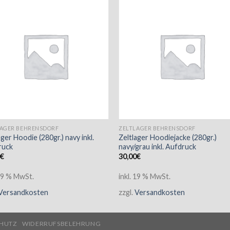
LAGER BEHRENSDORF
ZELTLAGER BEHRENSDORF
ager Hoodie (280gr.) navy inkl.
Zeltlager Hoodiejacke (280gr.)
ruck
navy/grau inkl. Aufdruck
0
€
30,00
€
 19 % MwSt.
inkl. 19 % MwSt.
Versandkosten
zzgl.
Versandkosten
HUTZ
WIDERRUFSBELEHRUNG