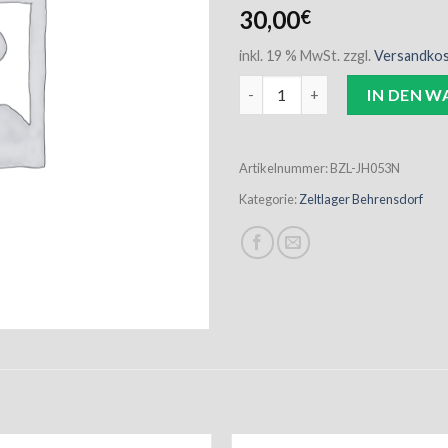
30,00
€
inkl. 19 % MwSt.
zzgl.
Versandko
Zeltlager Hoodiejacke (280gr.)
IN DEN 
Artikelnummer:
BZL-JH053N
Kategorie:
Zeltlager Behrensdorf