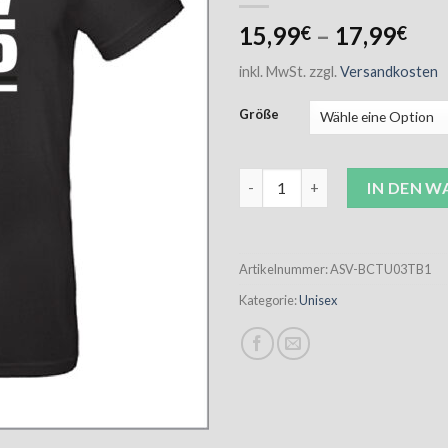
15,99
–
17,99
€
€
inkl. MwSt.
zzgl.
Versandkosten
Größe
ASV T-Shirt Unisex schwarz in
IN DEN 
Artikelnummer:
ASV-BCTU03TB1
Kategorie:
Unisex