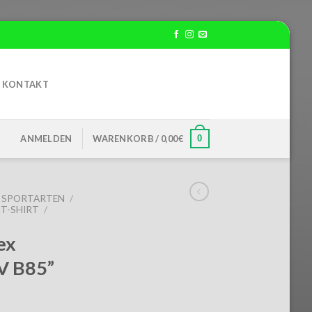
KONTAKT
0
ANMELDEN
WARENKORB /
0,00
€
SPORTARTEN
/
T-SHIRT
/
ex
SV B85”