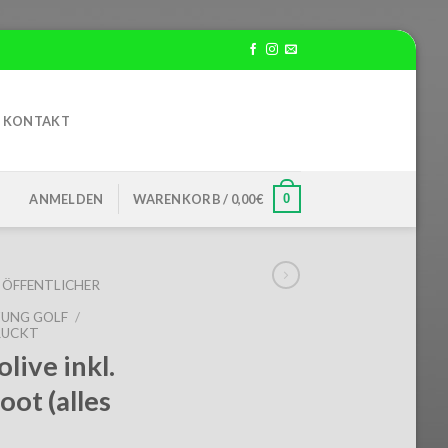
KONTAKT
0
ANMELDEN
WARENKORB /
0,00
€
ÖFFENTLICHER
ZUNG GOLF
/
RUCKT
live inkl.
ot (alles