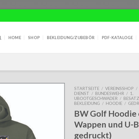
HOME
SHOP
BEKLEIDUNG/ZUBEBÖR
PDF-KATALOGE
STARTSEITE
/
VEREINSSHOP
/
DIENST
/
BUNDESWEHR
/
1.
UBOOTGESCHWADER
/
BESAT
BEKLEIDUNG
/
HOODIE
/
GED
BW Golf Hoodie o
Wappen und U-Bo
gedruckt)