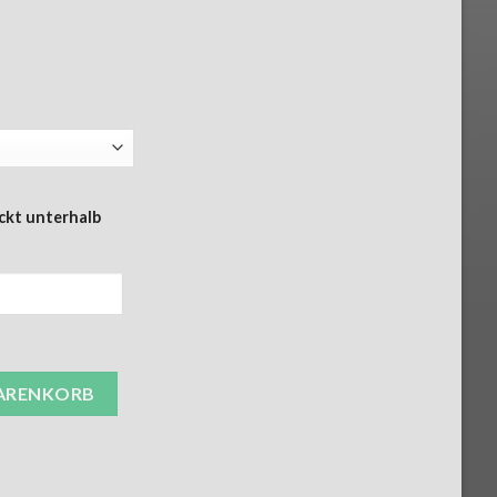
ckt unterhalb
ppen und U-Boot (alles gedruckt) Menge
WARENKORB