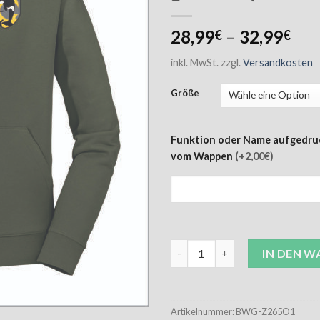
28,99
–
32,99
€
€
inkl. MwSt.
zzgl.
Versandkosten
Größe
Funktion oder Name aufgedru
vom Wappen
(+2,00€)
BW Golf Hoodie olive inkl. Wa
IN DEN 
Artikelnummer:
BWG-Z265O1