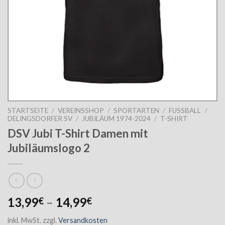
STARTSEITE
/
VEREINSSHOP
/
SPORTARTEN
/
FUSSBALL
/
DELINGSDORFER SV
/
JUBILÄUM 1974-2024
/
T-SHIRT
DSV Jubi T-Shirt Damen mit
Jubiläumslogo 2
13,99
–
14,99
€
€
inkl. MwSt.
zzgl.
Versandkosten