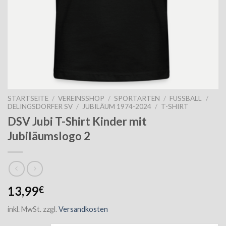
STARTSEITE
/
VEREINSSHOP
/
SPORTARTEN
/
FUSSBALL
/
DELINGSDORFER SV
/
JUBILÄUM 1974-2024
/
T-SHIRT
DSV Jubi T-Shirt Kinder mit
Jubiläumslogo 2
13,99
€
inkl. MwSt.
zzgl.
Versandkosten