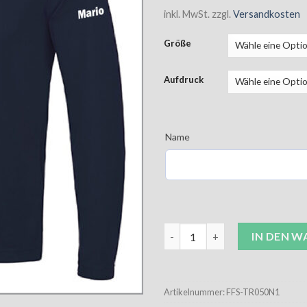
inkl. MwSt.
zzgl.
Versandkosten
Größe
Aufdruck
Name
FF Sprenge Funktionsshirt Uni
IN DEN 
Artikelnummer:
FFS-TR050N1