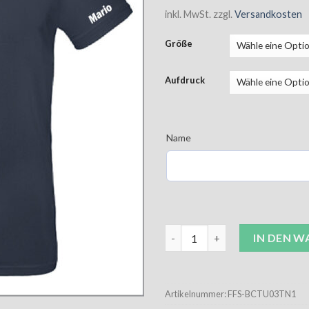
inkl. MwSt.
zzgl.
Versandkosten
Größe
Aufdruck
Name
FF Sprenge T-Shirt Unisex nav
IN DEN 
Artikelnummer:
FFS-BCTU03TN1