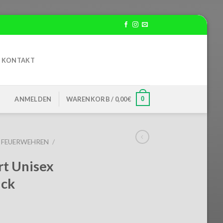
KONTAKT
0
ANMELDEN
WARENKORB /
0,00
€
FEUERWEHREN
/
rt Unisex
uck