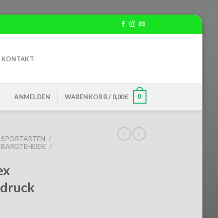
KONTAKT
0
ANMELDEN
WARENKORB /
0,00
€
SPORTARTEN
/
R BARGTEHEIDE
/
ex
fdruck