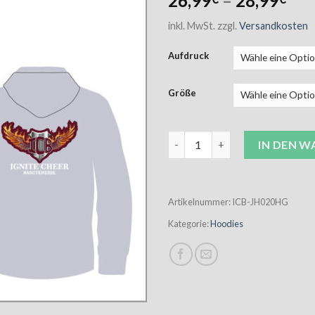
26,99
–
28,99
inkl. MwSt.
zzgl.
Versandkosten
Aufdruck
Größe
ICB Hoodie Unisex hellgrau in
IN DEN 
Artikelnummer:
ICB-JH020HG
Kategorie:
Hoodies