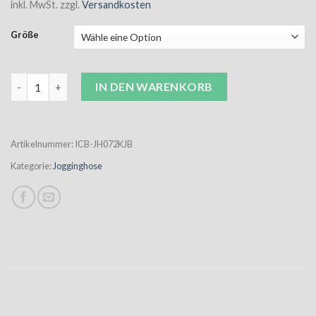
inkl. MwSt.
zzgl.
Versandkosten
Größe
ICB Jogginghose Kinder schwarz inkl. Wappen Menge
IN DEN WARENKORB
Artikelnummer:
ICB-JH072KJB
Kategorie:
Jogginghose