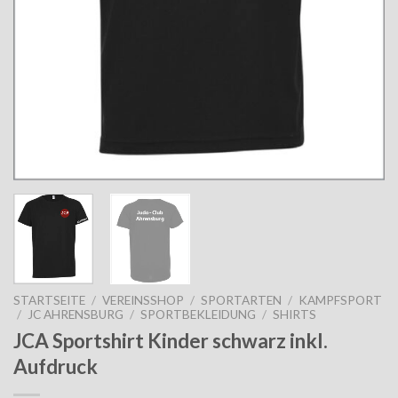
STARTSEITE
/
VEREINSSHOP
/
SPORTARTEN
/
KAMPFSPORT
/
JC AHRENSBURG
/
SPORTBEKLEIDUNG
/
SHIRTS
JCA Sportshirt Kinder schwarz inkl.
Aufdruck