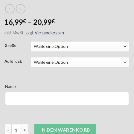
16,99
–
20,99
€
€
inkl. MwSt.
zzgl.
Versandkosten
Größe
Aufdruck
Name
JCA T-Shirt Langarm Unisex navy inkl. Aufdruck Menge
IN DEN WARENKORB