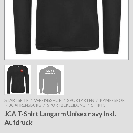
STARTSEITE
/
VEREINSSHOP
/
SPORTARTEN
/
KAMPFSPORT
/
JC AHRENSBURG
/
SPORTBEKLEIDUNG
/
SHIRTS
JCA T-Shirt Langarm Unisex navy inkl.
Aufdruck