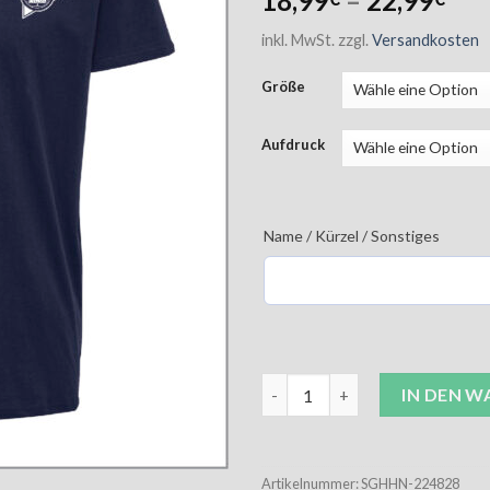
18,99
–
22,99
inkl. MwSt.
zzgl.
Versandkosten
Größe
Aufdruck
Name / Kürzel / Sonstiges
SG Hummel Go 2.0 Cotton T-Sh
IN DEN 
Artikelnummer:
SGHHN-224828