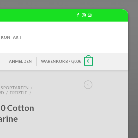
KONTAKT
0
ANMELDEN
WARENKORB /
0,00
€
SPORTARTEN
/
RD
/
FREIZEIT
/
0 Cotton
arine