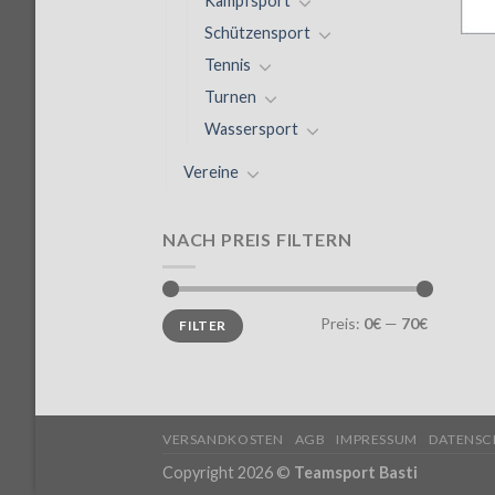
Kampfsport
Schützensport
Tennis
Turnen
Wassersport
Vereine
NACH PREIS FILTERN
Preis:
0€
—
70€
FILTER
VERSANDKOSTEN
AGB
IMPRESSUM
DATENSC
Copyright 2026 ©
Teamsport Basti