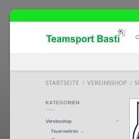
Skip
to
content
STARTSEITE
/
VEREINSSHOP
/
S
KATEGORIEN
Vereinsshop
Feuerwehren