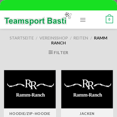
Skip
to
content
0
STARTSEITE
/
VEREINSSHOP
/
REITEN
/
RAMM
RANCH
FILTER
HOODIE/ZIP-HOODIE
JACKEN